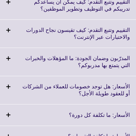
More
التقييم وتتبع التقدم: كيف يمكن أن يساعدكم
information
Click
تدريبكم في التوظيف وتطوير الموظفين؟
available.
to
expand.
More
التقييم وتتبع التقدم: كيف تقيسون نجاح الدورات
information
Click
والاختبارات عبر الإنترنت؟
available.
to
expand.
More
المدرّبون وضمان الجودة: ما المؤهلات والخبرات
information
Click
التي يتمتع بها مدربوكم؟
available.
to
expand.
More
الأسعار: هل توجد خصومات للعملاء من الشركات
information
Click
أو للعقود طويلة الأجل؟
available.
to
expand.
More
Click
الأسعار: ما تكلفة كل دورة؟
information
to
available.
expand.
More
Click