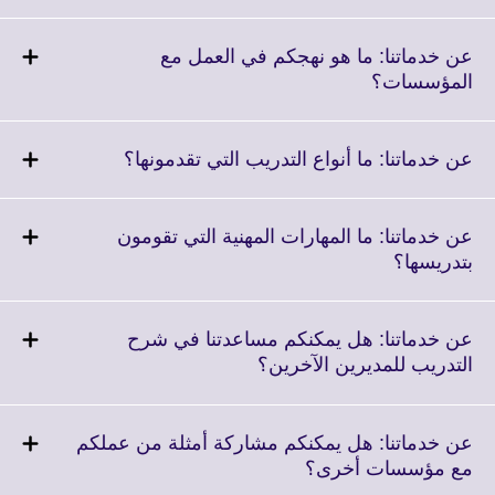
to
expand.
More
عن خدماتنا: ما هو نهجكم في العمل مع
information
Click
المؤسسات؟
available.
to
expand.
More
Click
عن خدماتنا: ما أنواع التدريب التي تقدمونها؟
information
to
available.
expand.
More
عن خدماتنا: ما المهارات المهنية التي تقومون
information
Click
بتدريسها؟
available.
to
expand.
More
عن خدماتنا: هل يمكنكم مساعدتنا في شرح
information
Click
التدريب للمديرين الآخرين؟
available.
to
expand.
More
عن خدماتنا: هل يمكنكم مشاركة أمثلة من عملكم
information
Click
مع مؤسسات أخرى؟
available.
to