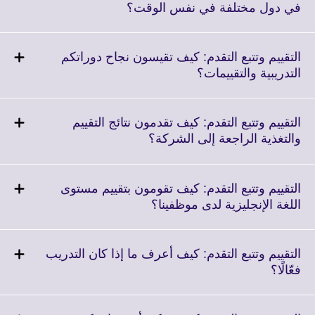
information
Click
في دول مختلفة في نفس الوقت؟
available.
to
expand.
More
التقييم وتتبع التقدم: كيف تقيسون نجاح دوراتكم
information
Click
التدريبية والتقييمات؟
available.
to
expand.
More
التقييم وتتبع التقدم: كيف تقدمون نتائج التقييم
information
Click
والتغذية الراجعة إلى الشركة؟
available.
to
expand.
More
التقييم وتتبع التقدم: كيف تقومون بتقييم مستوى
information
Click
اللغة الإنجليزية لدى موظفينا؟
available.
to
expand.
More
التقييم وتتبع التقدم: كيف أعرف ما إذا كان التدريب
information
Click
فعّالًا؟
available.
to
expand.