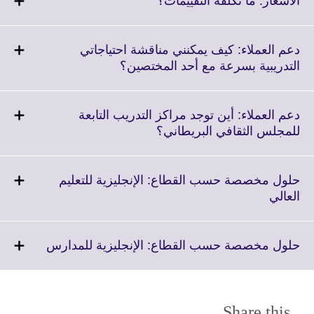
الأسعار: ما تكلفة التقييمات؟
information
to
available.
expand.
More
دعم العملاء: كيف يمكنني مناقشة احتياجاتي
information
Click
التدريبية بسرعة مع أحد المختصين؟
available.
to
expand.
More
دعم العملاء: أين توجد مراكز التدريب التابعة
information
Click
للمجلس الثقافي البريطاني؟
available.
to
expand.
More
حلول مخصصة حسب القطاع: الإنجليزية للتعليم
information
Click
العالي
available.
to
expand.
More
Click
حلول مخصصة حسب القطاع: الإنجليزية للمدارس
information
to
available.
expand.
More
formation
Share this