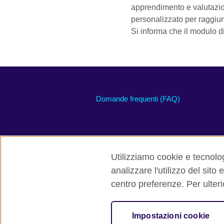
apprendimento e valutazi
personalizzato per raggiung
Si informa che il modulo di
Domande frequenti (FAQ)
Utilizziamo cookie e tecnolog
analizzare l'utilizzo del sito 
British Council global
Privacy e term
centro preferenze. Per ulteri
© 2026 British Council
L'organizzazione internazionale del Regno
Impostazioni cookie
Ente di beneficenza: 209131 (Inghilterr