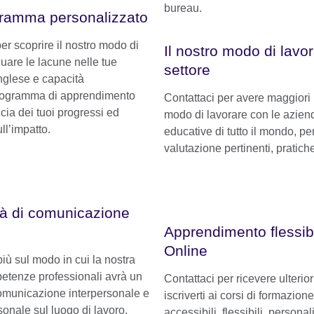
ogramma personalizzato
per scoprire il nostro modo di
Il nostro modo di lavor
duare le lacune nelle tue
settore
nglese e capacità
programma di apprendimento
Contattaci per avere maggiori 
cia dei tuoi progressi ed
modo di lavorare con le aziende
ll’impatto.
educative di tutto il mondo, pe
valutazione pertinenti, pratich
tà di comunicazione
Apprendimento flessib
Online
più sul modo in cui la nostra
etenze professionali avrà un
Contattaci per ricevere ulterio
omunicazione interpersonale e
iscriverti ai corsi di formazion
rsonale sul luogo di lavoro.
accessibili, flessibili, persona