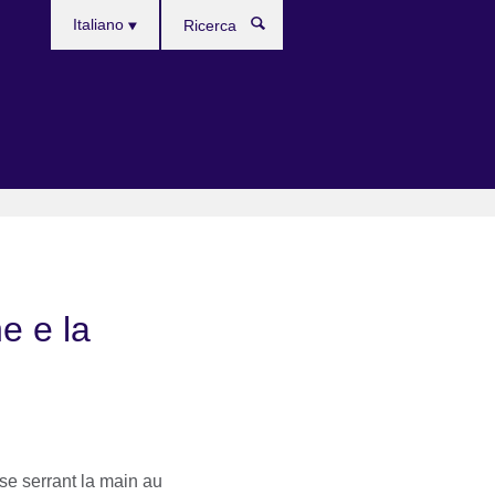
Choose
Italiano
Ricerca
your
language
e e la