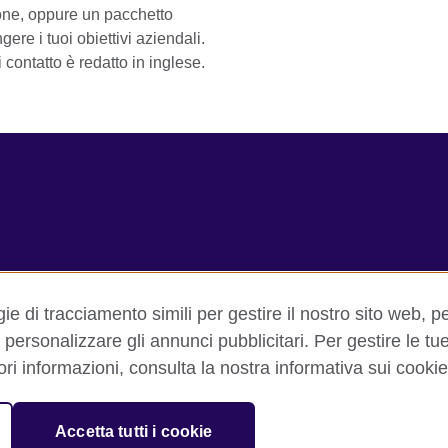
one, oppure un pacchetto
ere i tuoi obiettivi aziendali.
 contatto è redatto in inglese.
ie di tracciamento simili per gestire il nostro sito web, p
e personalizzare gli annunci pubblicitari. Per gestire le tue 
ini d'uso
Cookie
Mappa del sito
ori informazioni, consulta la nostra informativa sui cookie
 Unito per le relazioni culturali e le opportunità educative.
Accetta tutti i cookie
a e Galles) SC037733 (Scozia).